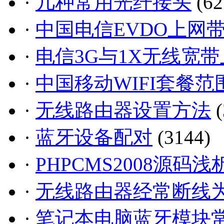
·
几种常用光纤接头
(62
·
中国电信EVDO上网带宽
·
电信3G与1X无线宽带上
·
中国移动WIFI套餐范
·
无线路由器设置方法
(
·
蓝牙设备配对
(3144)
·
PHPCMS2008源码浅
·
无线路由器经常断线
·
笔记本电脑蓝牙模块